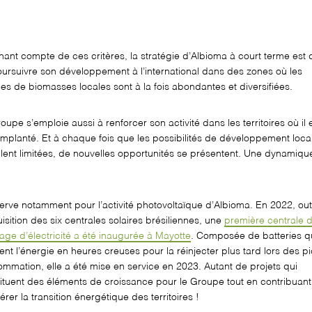
nant compte de ces critères, la stratégie d’Albioma à court terme est
ursuivre son développement à l’international
dans
des
zones où les
es de biomasses locales sont à la fois abondantes et diversifiées.
roupe
s’emploie
aussi
à renforcer son activité dans les territoires où il 
implanté
. Et à chaque fois que les
possibilités
de développement
loca
ent limitées
,
de nouvelles
opportunités se présentent
.
Une dynamique
erve
notamment
pour l’activité photovoltaïque d’Albioma.
E
n 2022, o
u
uisition des six centrales solaires brésiliennes
,
une
première centrale 
age d’électricité
a été inaugurée à Mayotte
.
C
omposée
de batteries q
ent l
’
énergie
en heures creuses pour la
réinjecter
plus tard lors des p
ommation
, elle a été mise en service en 2023.
Autant de projets qui
ituent des éléments de croissance pour le Groupe tout en contribuant
érer la transition énergétique des territoires !