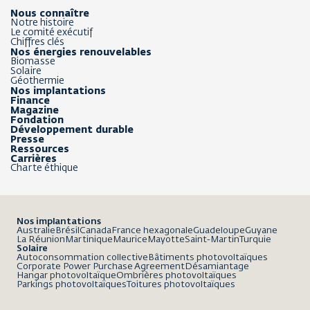
Nous connaître
Notre histoire
Le comité exécutif
Chiffres clés
Nos énergies renouvelables
Biomasse
Solaire
Géothermie
Nos implantations
Finance
Magazine
Fondation
Développement durable
Presse
Ressources
Carrières
Charte éthique
Nos implantations
Australie
Brésil
Canada
France hexagonale
Guadeloupe
Guyane
La Réunion
Martinique
Maurice
Mayotte
Saint-Martin
Turquie
Solaire
Autoconsommation collective
Bâtiments photovoltaïques
Corporate Power Purchase Agreement
Désamiantage
Hangar photovoltaïque
Ombrières photovoltaïques
Parkings photovoltaïques
Toitures photovoltaïques