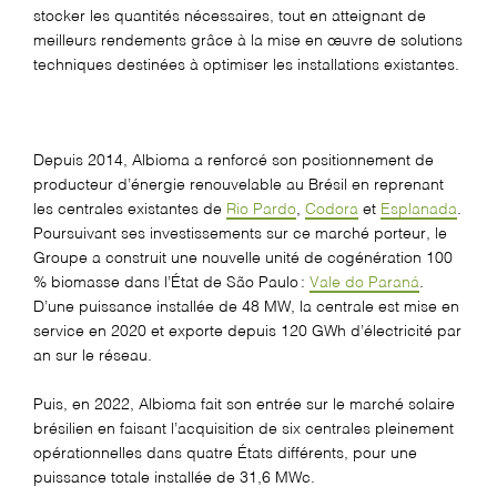
stocker les quantités nécessaires, tout en atteignant de
meilleurs rendements grâce à la mise en œuvre de solutions
techniques destinées à optimiser les installations existantes.
Depuis 2014,
Albioma
a renforcé son positionnement de
producteur d’énergie renouvelable au Brésil en reprenant
les centrales existantes de
Rio Pardo
,
Codora
et
Esplanada
.
Poursuivant ses investissements sur ce marché porteur, le
Groupe a
construit une nouvelle unité de cogénération 100
% biomasse dans l’État de São Paulo :
Vale do Paraná
.
D’une puissance installée de 48 MW, la
c
entrale est
mise en
service en 202
0
et
exporte
depuis
120
GWh
d’électricité par
an sur le réseau
.
Puis, en
2022,
Albio
ma
fait son entrée
sur le marché solaire
brésilien
en faisant l’acquisition de
six centrales pleinement
opérationnelles dans quatre États
différents,
pour une
puiss
ance totale installée de 31,6
MWc
.