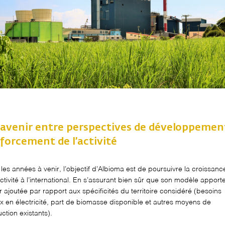
avenir entre
perspectives de développemen
forcement de l’activité
les années à venir, l’objectif d’
Albioma
est de poursuivre la croissanc
tivité à l’international.
En s’assurant
bien sûr
que
son
modèle
apport
r ajoutée par rapport aux spécificités du territoire considéré
(
besoins
ux
en électricité,
part de biomasse disponible
et
autres moyens de
ction existants
).