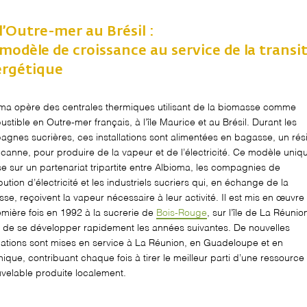
l’Outre-mer au Brésil :
modèle de croissance au service de la transi
rgétique
oma
opère des centrales thermiques utilisant de la biomasse comme
stible en Outre-mer français, à l’
î
le Maurice et au Brésil. Durant les
gnes sucrières, ces installations sont alimentées en bagasse, un rés
 canne, pour produire de la vapeur et de l’électricité. Ce modèle uniq
e sur un partenariat tripartite entre
Albioma
, les compagnies de
ibution d’électricité et les industriels sucriers qui, en échange de la
se, reçoivent la vapeur nécessaire à leur activité. Il est mis en œuvre
emière fois en 1992 à la sucrerie de
Bois-Rouge
, sur l’
î
le de La Réunio
 de se développer rapidement les années suivantes. De nouvelles
llations sont mises en service à La Réunion, en Guadeloupe et en
nique, contribuant chaque fois à tirer le meilleur parti
d’une
ressource
velable produite localement.