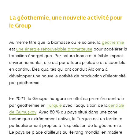
La géothermie, une nouvelle activité pour
le Group
Au m
ê
me titre que la biomasse ou le solaire, la
g
é
othermie
est
une
é
nergie renouvelable prometteuse
pour acc
é
l
é
rer la
transition
é
nerg
é
tique. Par nature locale et
à
faible impact
environnemental, elle est par ailleurs pilotable et disponible
en continu. Des qualit
é
s qui
ont conduit
Albioma
à
d
é
velopper une nouvelle activit
é
de production d
’é
lectricit
é
par g
é
othermie.
En 2021,
le Groupe
inaugur
e en effet
sa première centrale
par géothermie en
Turquie
avec l’acquisition de la
centrale
de
Gümüşköy
. Avec 80 % du pays situé dans une zone
tectonique extrêmement active, la Turquie est un territoire
particulièrement propice à l’exploitation de la géothermie.
Le pays se place d’ailleurs au 4
e
rang mondial en matière