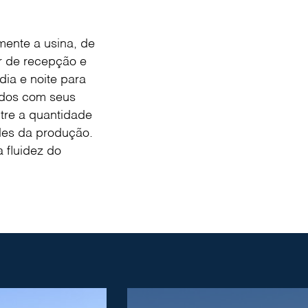
ente a usina, de
r de recepção e
ia e noite para
ados com seus
ntre a quantidade
des da produção.
 fluidez do