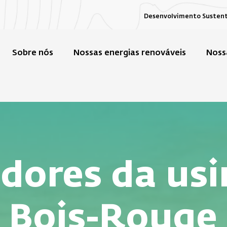
Desenvolvimento Susten
Sobre nós
Nossas energias renováveis
Noss
idores da usi
Bois-Rouge