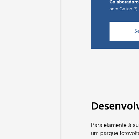
Colaboradore
com Galion 2)
S
Desenvolv
Paralelamente à su
um parque fotovolt