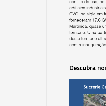
conflito de uso, n
edifícios industria
CVO, na sigla em f
forneceram 17,6 GW
Martinica, quase um
território. Uma par
deste território u
com a inauguração
Descubra nos
Sucrerie G