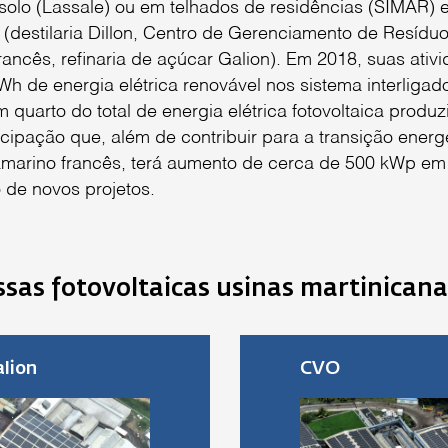
o solo (Lassale) ou em telhados de residências (SIMAR) 
is (destilaria Dillon, Centro de Gerenciamento de Resídu
rancês, refinaria de açúcar Galion). Em 2018, suas ativ
h de energia elétrica renovável nos sistema interligad
 quarto do total de energia elétrica fotovoltaica produz
ticipação que, além de contribuir para a transição energ
ltramarino francês, terá aumento de cerca de 500 kWp e
 de novos projetos.
sas fotovoltaicas usinas martinicana
alion
CVO