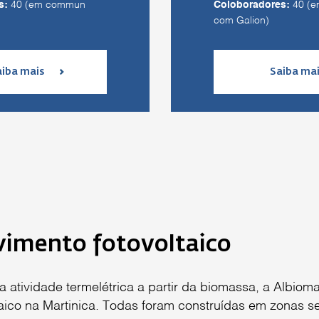
s:
40 (em commun
Coloboradores:
40 (
com Galion)
aiba mais
Saiba ma
imento fotovoltaico
a atividade termelétrica a partir da biomassa, a Albiom
aico na Martinica. Todas foram construídas em zonas 