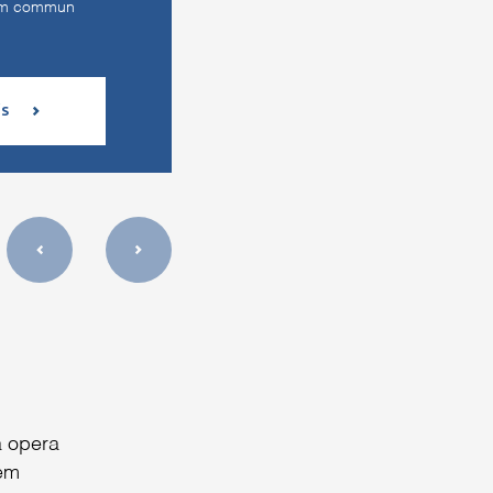
em commun
is
a opera
sem