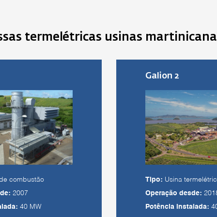
sas termelétricas usinas martinicana
Galion 2
 de combustão
Tipo:
Usina termelétri
de:
2007
Operação desde:
201
alada:
40 MW
Potência instalada:
4