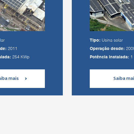
lar
Tipo:
Usina solar
de:
2011
Operação desde:
200
alada:
254 KWp
Potência instalada:
1
aiba mais
Saiba ma