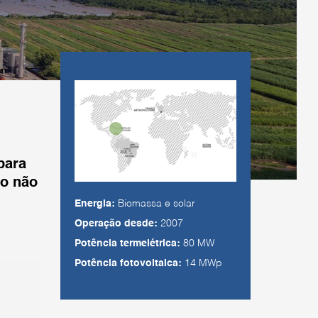
para
io não
Energia:
Biomassa e solar
Operação desde:
2007
Potência termelétrica:
80 MW
Potência fotovoltaica:
14 MWp