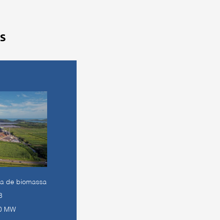
s
ca de biomassa
8
0 MW