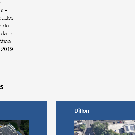
e
os –
idades
o da
ida no
ética
m 2019
s
Dillon