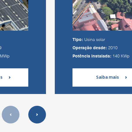
Tipo:
Usina solar
9
Operação desde:
2010
 MWp
Potência instalada:
140 KWp
is
Saiba mais