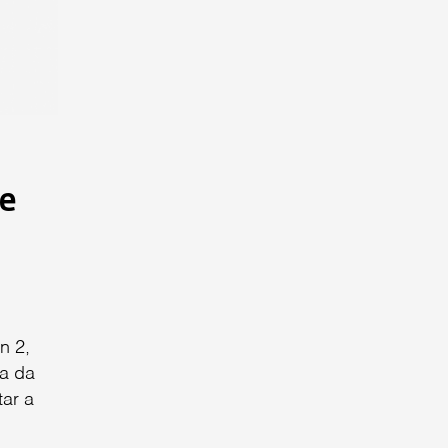
de
n 2,
ca da
tar a